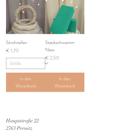
Strohreifen
Steckschwamm
Nass
Preis
€ 1,70
Preis
€ 2,50
In den
In den
Warenkorb
Warenkorb
Hauptstraße 22
2763 Pernitz