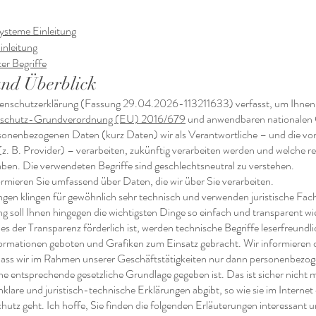
ysteme Einleitung
inleitung
er Begriffe
und Überblick
tenschutzerklärung (Fassung 29.04.2026-113211633) verfasst, um Ihne
schutz-Grundverordnung (EU) 2016/679
und anwendbaren nationalen 
rsonenbezogenen Daten (kurz Daten) wir als Verantwortliche – und die vo
(z. B. Provider) – verarbeiten, zukünftig verarbeiten werden und welche 
ben. Die verwendeten Begriffe sind geschlechtsneutral zu verstehen.
ormieren Sie umfassend über Daten, die wir über Sie verarbeiten.
gen klingen für gewöhnlich sehr technisch und verwenden juristische Fach
 soll Ihnen hingegen die wichtigsten Dinge so einfach und transparent wi
s der Transparenz förderlich ist, werden technische Begriffe leserfreundlic
ormationen geboten und Grafiken zum Einsatz gebracht. Wir informieren d
dass wir im Rahmen unserer Geschäftstätigkeiten nur dann personenbezo
ne entsprechende gesetzliche Grundlage gegeben ist. Das ist sicher nicht
klare und juristisch-technische Erklärungen abgibt, so wie sie im Internet
tz geht. Ich hoffe, Sie finden die folgenden Erläuterungen interessant 