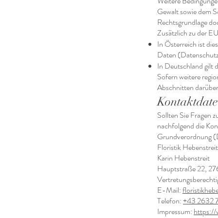
Weitere Bedingunge
Gewalt sowie dem Sch
Rechtsgrundlage doch
Zusätzlich zu der E
In Österreich ist d
Daten (Datenschutz
In Deutschland gilt
Sofern weitere regi
Abschnitten darüber
Kontaktdate
Sollten Sie Fragen 
nachfolgend die Ko
Grundverordnung 
Floristik Hebenstreit
Karin Hebenstreit
Hauptstraße 22, 27
Vertretungsberechtig
E-Mail:
floristikhe
Telefon:
+43 2632 
Impressum:
https:/