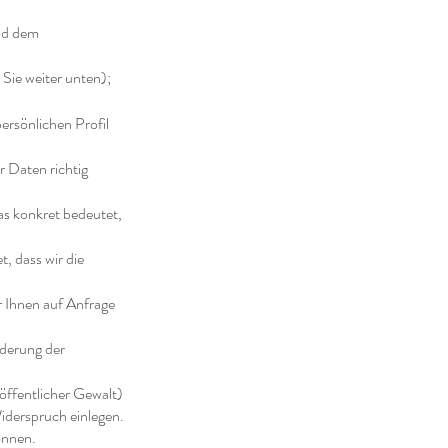
nd dem
Sie weiter unten);
ersönlichen Profil
r Daten richtig
s konkret bedeutet,
, dass wir die
r Ihnen auf Anfrage
derung der
 öffentlicher Gewalt)
Widerspruch einlegen.
önnen.