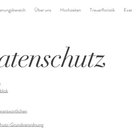
ienungsbereich
Über uns
Hochzeiten
Trauerfloristik
Even
atenschutz
s
blick
rantwortlichen
schutz-Grundverordnung