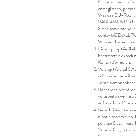
Grundsätzen und Vo
ermöglichen, person
Was das EU-Recht
PARLAMENTS UND D
Sie selbstverständ
content/DE/ALL/?
Wir verarbeiten Ihre
Einwilligung (Artike
bestimmten Zweck zu
Kontaktformulars.
Vertrag (Artikel 6 A
erfüllen, verarbeite
vorab personenbezo
Rechtliche Verpflich
verarbeiten wir Ihre
aufzuheben. Diese e
Berechtigte Interess
nicht einschränken,
gewisse Daten verarb
Verarbeitung ist somi