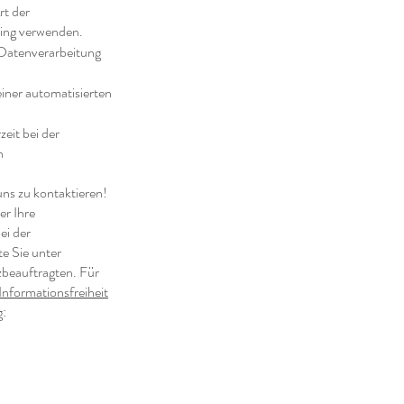
rt der
ting verwenden.
 Datenverarbeitung
iner automatisierten
eit bei der
n
uns zu kontaktieren!
er Ihre
ei der
e Sie unter
zbeauftragten. Für
nformationsfreiheit
g: