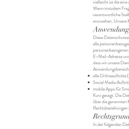
vielleicht ist die ei
Wenn trotzdem Frage
verantwortliche Stel
anzusehen. Unsere K
Anwendungs
Diese Datenschutzer
alle personenbezoge
personenbezogenen 
E-Mail-Adresse und 
dass wir unsere Dien
Anwendungsbereich 
alle Onlineauftritte
Social Media Auftr
mobile Apps für Sm
Kurz gesagt: Die Da
über die genannten K
Rechtsbeziehungen e
Rechtsgrun
In der folgenden Da