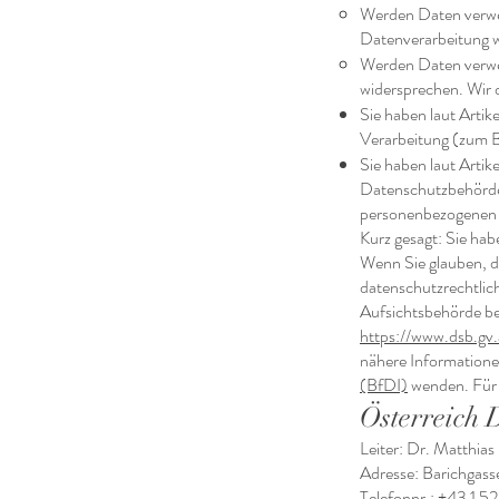
Werden Daten verwen
Datenverarbeitung w
Werden Daten verwen
widersprechen. Wir 
Sie haben laut Arti
Verarbeitung (zum B
Sie haben laut Arti
Datenschutzbehörde 
personenbezogenen
Kurz gesagt: Sie hab
Wenn Sie glauben, d
datenschutzrechtlich
Aufsichtsbehörde be
https://www.dsb.gv.
nähere Informatione
(BfDI)
wenden. Für 
Österreich 
Leiter: Dr. Matthias
Adresse: Barichgas
Telefonnr.: +43 1 5