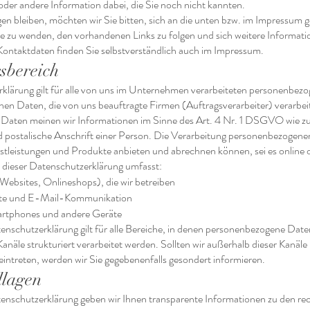
ne oder andere Information dabei, die Sie noch nicht kannten.
n bleiben, möchten wir Sie bitten, sich an die unten bzw. im Impressum 
le zu wenden, den vorhandenen Links zu folgen und sich weitere Informati
ontaktdaten finden Sie selbstverständlich auch im Impressum.
bereich
klärung gilt für alle von uns im Unternehmen verarbeiteten personenbez
nen Daten, die von uns beauftragte Firmen (Auftragsverarbeiter) verarbei
Daten meinen wir Informationen im Sinne des Art. 4 Nr. 1 DSGVO wie z
postalische Anschrift einer Person. Die Verarbeitung personenbezogener
stleistungen und Produkte anbieten und abrechnen können, sei es online o
dieser Datenschutzerklärung umfasst:
 (Websites, Onlineshops), die wir betreiben
itte und E-Mail-Kommunikation
artphones und andere Geräte
tenschutzerklärung gilt für alle Bereiche, in denen personenbezogene Da
anäle strukturiert verarbeitet werden. Sollten wir außerhalb dieser Kanäle 
intreten, werden wir Sie gegebenenfalls gesondert informieren.
dlagen
tenschutzerklärung geben wir Ihnen transparente Informationen zu den rec