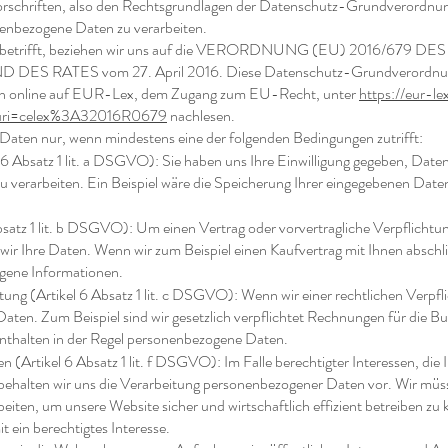
rschriften, also den Rechtsgrundlagen der Datenschutz-Grundverordnun
enbezogene Daten zu verarbeiten.
 betrifft, beziehen wir uns auf die VERORDNUNG (EU) 2016/679
ES RATES vom 27. April 2016. Diese Datenschutz-Grundverordnu
lich online auf EUR-Lex, dem Zugang zum EU-Recht, unter
https://eur-le
uri=celex%3A32016R0679
nachlesen.
 Daten nur, wenn mindestens eine der folgenden Bedingungen zutrifft:
l 6 Absatz 1 lit. a DSGVO): Sie haben uns Ihre Einwilligung gegeben, Date
 verarbeiten. Ein Beispiel wäre die Speicherung Ihrer eingegebenen Date
bsatz 1 lit. b DSGVO): Um einen Vertrag oder vorvertragliche Verpflichtu
n wir Ihre Daten. Wenn wir zum Beispiel einen Kaufvertrag mit Ihnen abschl
gene Informationen.
tung (Artikel 6 Absatz 1 lit. c DSGVO): Wenn wir einer rechtlichen Verpfl
 Daten. Zum Beispiel sind wir gesetzlich verpflichtet Rechnungen für die 
nthalten in der Regel personenbezogene Daten.
en (Artikel 6 Absatz 1 lit. f DSGVO): Im Falle berechtigter Interessen, die
 behalten wir uns die Verarbeitung personenbezogener Daten vor. Wir müs
eiten, um unsere Website sicher und wirtschaftlich effizient betreiben zu
t ein berechtigtes Interesse.