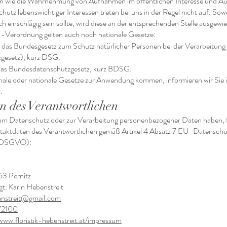
n wie die Wahrnehmung von Aufnahmen im öffentlichen Interesse und Au
utz lebenswichtiger Interessen treten bei uns in der Regel nicht auf. Sowe
 einschlägig sein sollte, wird diese an der entsprechenden Stelle ausgewi
U-Verordnung gelten auch noch nationale Gesetze:
ies das Bundesgesetz zum Schutz natürlicher Personen bei der Verarbeitu
gesetz), kurz DSG.
 das Bundesdatenschutzgesetz, kurz BDSG.
onale oder nationale Gesetze zur Anwendung kommen, informieren wir Sie 
.
n des Verantwortlichen
zum Datenschutz oder zur Verarbeitung personenbezogener Daten haben, 
ntaktdaten des Verantwortlichen gemäß Artikel 4 Absatz 7 EU-Datensch
(DSGVO):
63 Pernitz
t: Karin Hebenstreit
benstreit@gmail.com
72100
/www.floristik-hebenstreit.at/impressum