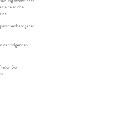
sübung öffentlicher
it eine solche
esen.
ng personenbezogener
in den folgenden
finden Sie
utz-