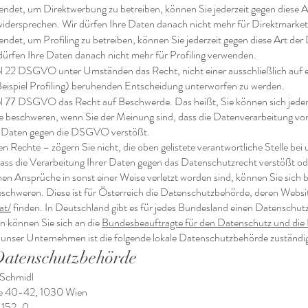
det, um Direktwerbung zu betreiben, können Sie jederzeit gegen diese A
idersprechen. Wir dürfen Ihre Daten danach nicht mehr für Direktmarke
det, um Profiling zu betreiben, können Sie jederzeit gegen diese Art der
dürfen Ihre Daten danach nicht mehr für Profiling verwenden.
kel 22 DSGVO unter Umständen das Recht, nicht einer ausschließlich auf e
eispiel Profiling) beruhenden Entscheidung unterworfen zu werden.
kel 77 DSGVO das Recht auf Beschwerde. Das heißt, Sie können sich jederz
beschweren, wenn Sie der Meinung sind, dass die Datenverarbeitung vo
 Daten gegen die DSGVO verstößt.
en Rechte – zögern Sie nicht, die oben gelistete verantwortliche Stelle bei 
ass die Verarbeitung Ihrer Daten gegen das Datenschutzrecht verstößt od
en Ansprüche in sonst einer Weise verletzt worden sind, können Sie sich b
schweren. Diese ist für Österreich die Datenschutzbehörde, deren Websit
at/
finden. In Deutschland gibt es für jedes Bundesland einen Datenschut
n können Sie sich an die
Bundesbeauftragte für den Datenschutz und die I
unser Unternehmen ist die folgende lokale Datenschutzbehörde zuständi
Datenschutzbehörde
 Schmidl
se 40-42, 1030 Wien
2 152-0