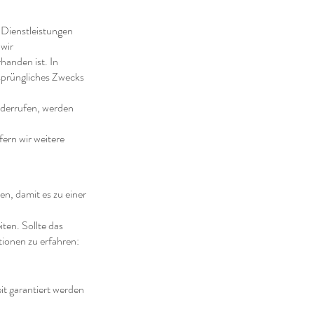
 Dienstleistungen
 wir
handen ist. In
rsprüngliches Zwecks
iderrufen, werden
fern wir weitere
n, damit es zu einer
ten. Sollte das
tionen zu erfahren:
it garantiert werden