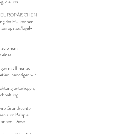
g, die uns
 DES EUROPÄISCHEN
ng der EU können
x.europa.eu/legal-
n zu einem
n eines
ngen mit Ihnen zu
ießen, benötigen wir
ichtung unterliegen,
Buchhaltung
 Ihre Grundrechte
sen zum Beispiel
 können. Diese