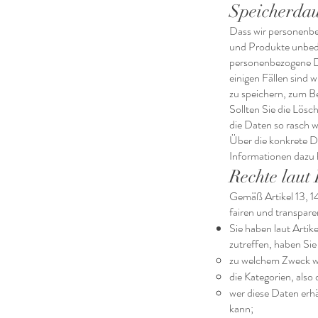
Speicherda
Dass wir personenbez
und Produkte unbedin
personenbezogene Da
einigen Fällen sind 
zu speichern, zum B
Sollten Sie die Lös
die Daten so rasch w
Über die konkrete Da
Informationen dazu
Rechte lau
Gemäß Artikel 13, 1
fairen und transpar
Sie haben laut Arti
zutreffen, haben Sie
zu welchem Zweck wi
die Kategorien, also
wer diese Daten erhä
kann;