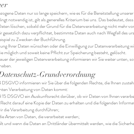
uer
ogene Daten nur so lange speichern, wie es für die Bereitstellung unserer
gt notwendig ist, gilt als generelles Kriterium bei uns. Das bedeutet, dass
ten löschen, sobald der Grund für die Datenverarbeitung nicht mehr vor
wir gesetzlich dazu verpflichtet, bestimmte Daten auch nach Wegfall des u
eispiel zu Zwecken der Buchführung.
chung Ihrer Daten wünschen oder die Einwilligung zur Datenverarbeitung w
ie möglich und soweit keine Pflicht zur Speicherung besteht, gelöscht.
uer der jeweiligen Datenverarbeitung informieren wir Sie weiter unten, so
 haben.
t Datenschutz-Grundverordnung
4 DSGVO informieren wir Sie über die folgenden Rechte, die Ihnen zustehe
enten Verarbeitung von Daten kommt:
kel 15 DSGVO ein Auskunftsrecht darüber, ob wir Daten von Ihnen verarbei
 Recht darauf eine Kopie der Daten zu erhalten und die folgenden Informa
r die Verarbeitung durchführen;
 die Arten von Daten, die verarbeitet werden;
lt und wenn die Daten an Drittländer übermittelt werden, wie die Sicherhe