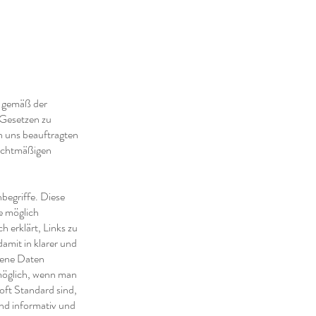
n gemäß der
Gesetzen zu
n uns beauftragten
rechtmäßigen
begriffe. Diese
e möglich
h erklärt, Links zu
amit in klarer und
gene Daten
 möglich, wenn man
 oft Standard sind,
und informativ und