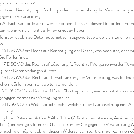
gespeichert werden;
chts auf Berichtigung, Löschung oder Einschränkung der Verarbeitung u
egen die Verarbeitung;
ner Aufsichtsbehörde beschweren können (Links zu diesen Behörden finden 
en, wenn wir sie nicht bei Ihnen erhoben haben;
eführt wird, ob also Daten automatisch ausgewertet werden, um zu einem p
en.
el 16 DSGVO ein Recht auf Berichtigung der Daten, was bedeutet, dass wi
 Sie Fehler finden.
kel 17 DSGVO das Recht auf Löschung („Recht auf Vergessenwerden“), wa
g Ihrer Daten verlangen dürfen.
kel 18 DSGVO das Recht auf Einschränkung der Verarbeitung, was bedeutet
chern dürfen aber nicht weiter verwenden.
kel 20 DSGVO das Recht auf Datenübertragbarkeit, was bedeutet, dass wi
gängigen Format zur Verfügung stellen.
kel 21 DSGVO ein Widerspruchsrecht, welches nach Durchsetzung eine Än
h bringt.
g Ihrer Daten auf Artikel 6 Abs. 1 lit. e (öffentliches Interesse, Ausübung
 lit. f (berechtigtes Interesse) basiert, können Sie gegen die Verarbeitung 
o rasch wie möglich, ob wir diesem Widerspruch rechtlich nachkommen k