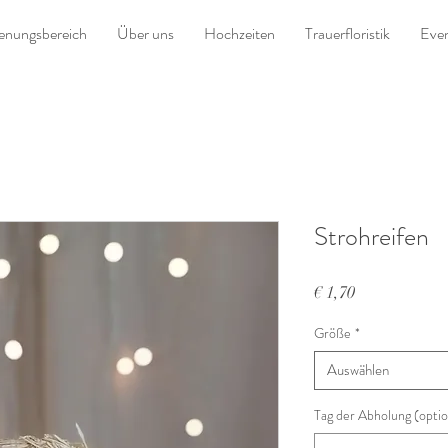
ienungsbereich
Über uns
Hochzeiten
Trauerfloristik
Even
Strohreifen
Preis
€ 1,70
Größe
*
Auswählen
Tag der Abholung (optio