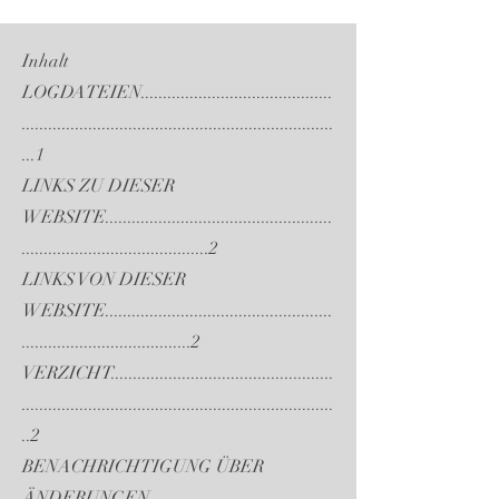
Inhalt
LOGDATEIEN...........................................
......................................................................
...1
LINKS ZU DIESER
WEBSITE...................................................
..........................................2
LINKS VON DIESER
WEBSITE...................................................
......................................2
VERZICHT..................................................
......................................................................
..2
BENACHRICHTIGUNG ÜBER
ÄNDERUNGEN.........................................