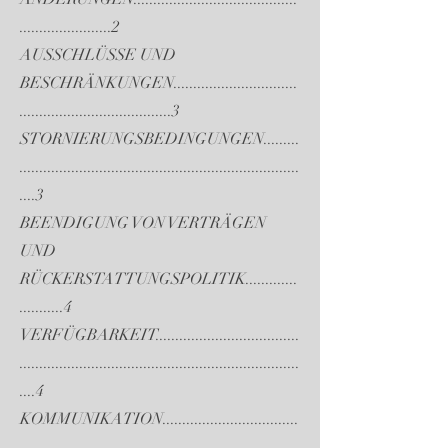
.......................2
AUSSCHLÜSSE UND
BESCHRÄNKUNGEN...............................
......................................3
STORNIERUNGSBEDINGUNGEN.........
......................................................................
....3
BEENDIGUNG VON VERTRÄGEN
UND
RÜCKERSTATTUNGSPOLITIK.............
...........4
VERFÜGBARKEIT....................................
......................................................................
....4
KOMMUNIKATION..................................
......................................................................