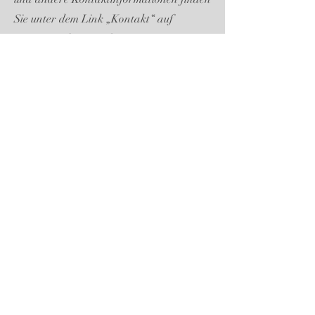
Sie unter dem Link „Kontakt“ auf
unserer Website, in der
Unternehmensliteratur oder unter den
angegebenen
Telefon-, Fax- oder
Mobiltelefonnummern des Unternehmens.
Dieses Unternehmen hat seinen Sitz in
Österreich, Hauptstraße 22, 2763
Pernitz.
HÖHERE GEWALT
Keine Partei haftet gegenüber der
anderen für die Nichterfüllung einer
Verpflichtung aus einem Vertrag, die auf
ein Ereignis zurückzuführen ist, das
sich der Kontrolle der betreffenden