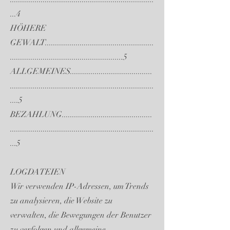
...4
HÖHERE
GEWALT.....................................................
.......................................................5
ALLGEMEINES........................................
......................................................................
....5
BEZAHLUNG............................................
......................................................................
...5
LOGDATEIEN
Wir verwenden IP-Adressen, um Trends
zu analysieren, die Website zu
verwalten, die Bewegungen der Benutzer
zu verfolgen und allgemeine