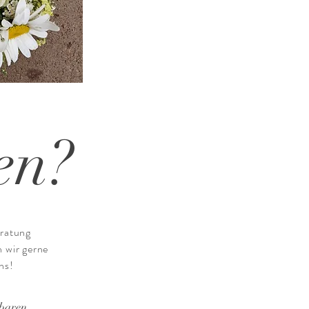
en?
eratung
n wir gerne
ns!
nbaren