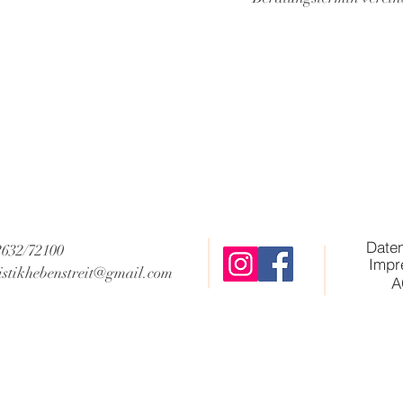
Date
)2632/72100
Impr
istikhebenstreit@gmail.com
A